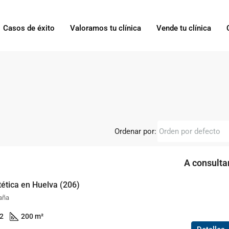
Casos de éxito
Valoramos tu clínica
Vende tu clínica
Ordenar por:
Orden por defecto
A consulta
stética en Huelva (206)
paña
2
200 m²