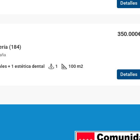
Detalles
350.000
ería (184)
paña
les + 1 estética dental
1
100 m2
Detalles
l