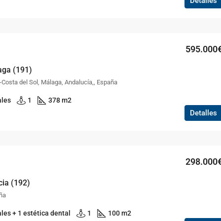
Detalles
595.000
aga (191)
Costa del Sol, Málaga, Andalucía,, España
ales
1
378 m2
Detalles
298.000
cia (192)
ña
les + 1 estética dental
1
100 m2