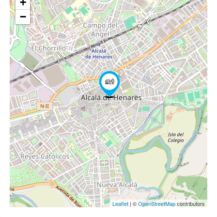
+
−
Leaflet
| ©
OpenStreetMap
contributors