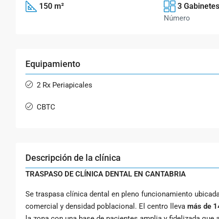
150 m²
3 Gabinete
Número
Equipamiento
2 Rx Periapicales
CBTC
Descripción de la clínica
TRASPASO DE CLÍNICA DENTAL EN CANTABRIA
Se traspasa clínica dental en pleno funcionamiento ubicad
comercial y densidad poblacional. El centro lleva
más de 14
la zona con una base de pacientes amplia y fidelizada que 