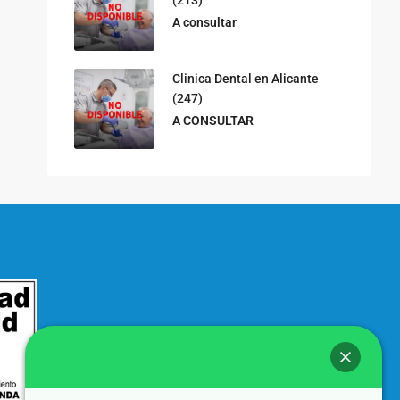
(213)
A consultar
Clinica Dental en Alicante
(247)
A CONSULTAR
¡Hola!