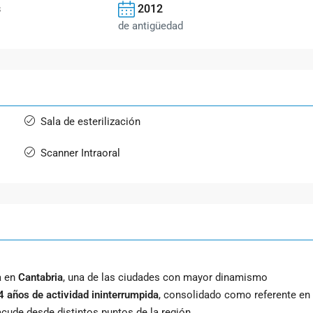
s
2012
de antigüedad
Sala de esterilización
Scanner Intraoral
a en
Cantabria
, una de las ciudades con mayor dinamismo
 años de actividad ininterrumpida
, consolidado como referente en
acude desde distintos puntos de la región.